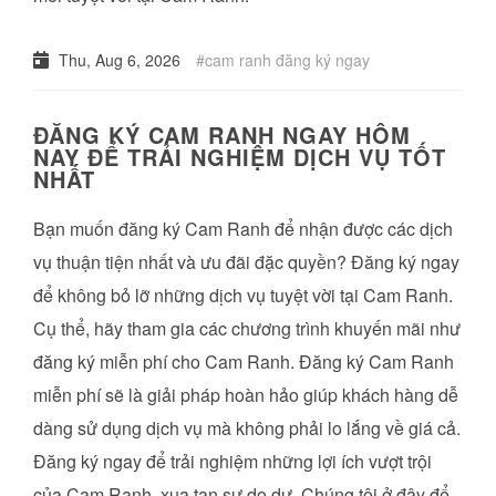
Thu, Aug 6, 2026
cam ranh đăng ký ngay
ĐĂNG KÝ CAM RANH NGAY HÔM
NAY ĐỂ TRẢI NGHIỆM DỊCH VỤ TỐT
NHẤT
Bạn muốn đăng ký Cam Ranh để nhận được các dịch
vụ thuận tiện nhất và ưu đãi đặc quyền? Đăng ký ngay
để không bỏ lỡ những dịch vụ tuyệt vời tại Cam Ranh.
Cụ thể, hãy tham gia các chương trình khuyến mãi như
đăng ký miễn phí cho Cam Ranh. Đăng ký Cam Ranh
miễn phí sẽ là giải pháp hoàn hảo giúp khách hàng dễ
dàng sử dụng dịch vụ mà không phải lo lắng về giá cả.
Đăng ký ngay để trải nghiệm những lợi ích vượt trội
của Cam Ranh, xua tan sự do dự. Chúng tôi ở đây để