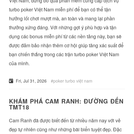
Việt Nam, đừng bỏ qua phần mềm cung cấp dịch vụ
turbo poker Việt Nam miễn phí để bạn có thể tận
hưởng lối chơi mượt mà, an toàn và mang lại phần
thưởng xứng đáng. Với những gợi ý phù hợp và tận
dụng các bonus miễn phí từ các nền tảng này, bạn sẽ
được đảm bảo nhận thêm cơ hội giúp tăng xác suất để
bạn chiến thắng trong các trận turbo poker Việt Nam
của mình.
Fri, Jul 31, 2026
poker turbo việt nam
KHÁM PHÁ CAM RANH: ĐƯỜNG ĐẾN
TMT18
Cam Ranh đã được biết đến từ nhiều năm nay với vẻ
đẹp tự nhiên cũng như những bãi biển tuyệt đẹp. Đặc