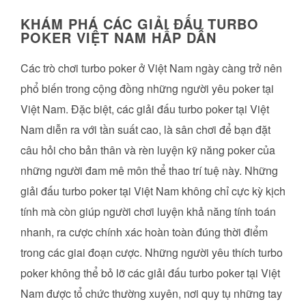
KHÁM PHÁ CÁC GIẢI ĐẤU TURBO
POKER VIỆT NAM HẤP DẪN
Các trò chơi turbo poker ở Việt Nam ngày càng trở nên
phổ biến trong cộng đồng những người yêu poker tại
Việt Nam. Đặc biệt, các giải đấu turbo poker tại Việt
Nam diễn ra với tần suất cao, là sân chơi để bạn đặt
câu hỏi cho bản thân và rèn luyện kỹ năng poker của
những người đam mê môn thể thao trí tuệ này. Những
giải đấu turbo poker tại Việt Nam không chỉ cực kỳ kịch
tính mà còn giúp người chơi luyện khả năng tính toán
nhanh, ra cược chính xác hoàn toàn đúng thời điểm
trong các giai đoạn cược. Những người yêu thích turbo
poker không thể bỏ lỡ các giải đấu turbo poker tại Việt
Nam được tổ chức thường xuyên, nơi quy tụ những tay