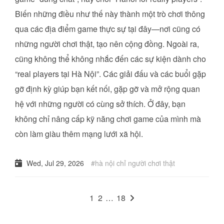
Biến những điều như thế này thành một trò chơi thông
qua các địa điểm game thực sự tại đây—nơi cũng có
những người chơi thật, tạo nên cộng đồng. Ngoài ra,
cũng không thể không nhắc đến các sự kiện dành cho
“real players tại Hà Nội”. Các giải đấu và các buổi gặp
gỡ định kỳ giúp bạn kết nối, gặp gỡ và mở rộng quan
hệ với những người có cùng sở thích. Ở đây, bạn
không chỉ nâng cấp kỹ năng chơi game của mình mà
còn làm giàu thêm mạng lưới xã hội.
Wed, Jul 29, 2026
hà nội chỉ người chơi thật
1
2
…
18